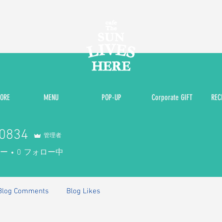
ORE
MENU
POP-UP
Corporate GIFT
RE
00834
管理者
34
ー
0
フォロー中
Blog Comments
Blog Likes