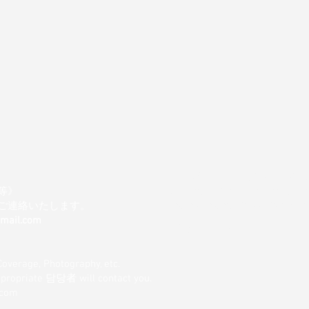
■現場差入れ・大型発注・複
等》
Customers for on-site producti
ご連絡いたします。
orders, and multi-location deli
gmail.com
大型発注サポート→
Coverage, Photography, etc.
appropriate 담당者 will contact you.
.com