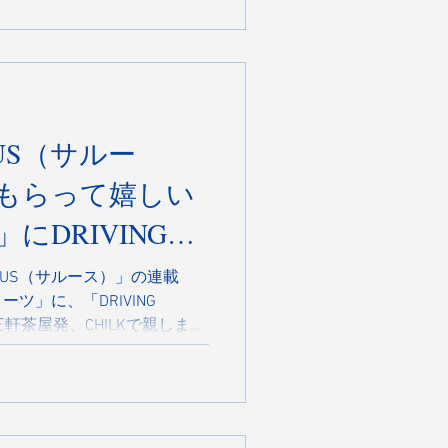
US（サルー
もらって嬉しい
にDRIVING
れました！
LUS（サルース）」の連載
ツ」に、「DRIVING
三軒茶屋発、CHILKで親しまれ
VES HEREが手がけるシュークリー
は「ワクワクを加速させ
ツ入りクッキーをまとわせた
フ」。クリームは、卵のコク
道・根釧の生クリームと十勝