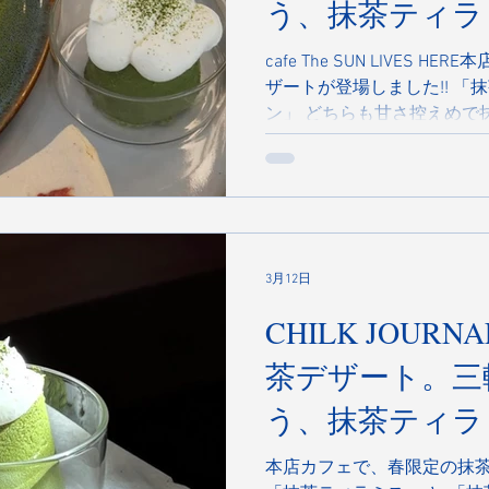
う、抹茶ティラ
cafe The SUN LIVES
ザートが登場しました!! 
ン」 どちらも甘さ控えめで
る大人の味わい。 販売は4
ぜひ春のカフェ時間にお試し
3月12日
CHILK JOURNAL#54
茶デザート。三
う、抹茶ティラ
プリン
本店カフェで、春限定の抹