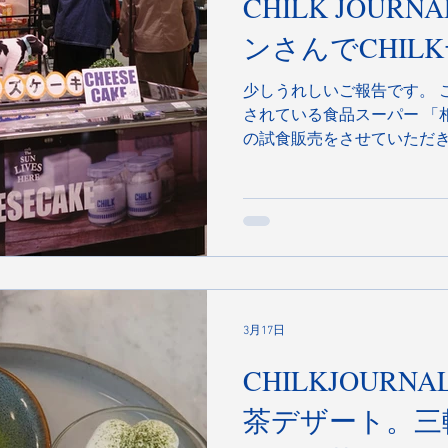
CHILK JOURNAL#55
朝日新聞出版
ンさんでCHIL
https://publications.asahi.
少しうれしいご報告です。 
されている食品スーパー 「相
の試食販売をさせていただき
らったところ商品は早々に売
かぎりです。 これからも、街
会える機会をつくっていき
3月17日
CHILKJOURNAL#54 
茶デザート。三