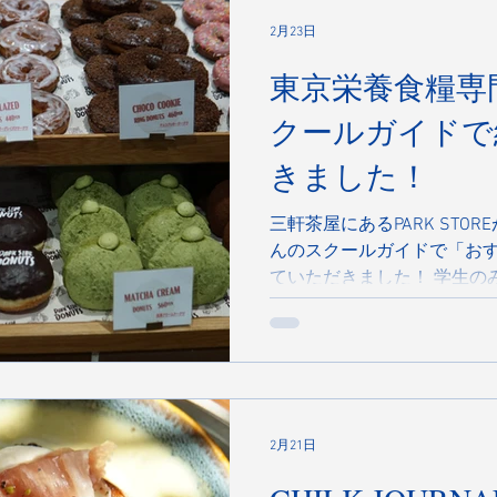
産クリームチーズを使った濃
2月23日
レッシュな口どけ。ザクザ
東京栄養食糧専
に、思わず頬がゆるみます。
加速する甘い時間を。 DRIVI
クールガイドで
す！ 東急沿線 生活情報誌 S
て嬉しい手土産スイーツ」 202
きました！
https://www.tokyu.co.jp/area/
01KFJB3XVQC0DCZD6HWWZ6
三軒茶屋にあるPARK STO
んのスクールガイドで「お
ていただきました！ 学生の
けてくれた一軒に選んでも
く、ちょっと誇らしい気持ちです
茶屋駅から徒歩15分、池尻
少し歩きますが、その道の
店です。お目当ては、フワ
にはちきれるくらいのクリ
2月21日
べたくなる味を目指して、日
店の裏には世田谷公園。大