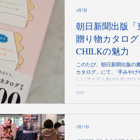
ます。 本店だけでなく、『PAR
TOWER店』、そして新しくス
4月7日
CREAM』も含め、私たちは
朝日新聞出版「
験”を大切にしています。 
る場所ではなく、時間や空
贈り物カタログ
いただける場所だと思ってい
CHILKの魅力
という街に根を張りながら
て、一つひとつ丁寧にお菓子
このたび、朝日新聞出版の書
カタログ」にて、“手みやげ
しいアイテム約280点”のひと
だきました。 CHILKは、2
層仕立ての瓶詰めチーズケ
チーズと濃厚な生クリーム
いミルキーなベイクド、手
心地よいNYスタイル。ひと
めます。 手みやげやギフト
3月17日
美にもおすすめです。本店や系
ご購入いただけます。 ぜひC