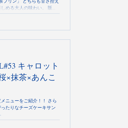
抹茶プリン」 どちらも甘さ控え
しめる大人の味わい。 販売
す。 ぜひ春のカフェ時間にお
 HEREの抹茶の魅力
 キャロット
桜×抹茶×あんこ
メニューをご紹介！！ さら
ぴったりなチーズケーキサン
→