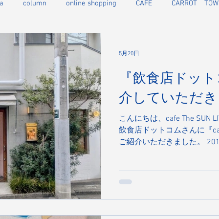
a
column
online shopping
CAFE
CARROT TOW
5月20日
『飲食店ドット
介していただき
こんにちは、cafe The SUN 
飲食店ドットコムさんに『cafe T
ご紹介いただきました。 20
カフェ”としてスタートした
客様に支えていただき、看
「CHILK（チルク）」は年
なりました。 記事では、CH
らしい手土産を作りたい」
りへのこだわりについて詳