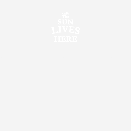
ORE
MENU
POP-UP
Corporate GIFT
RE