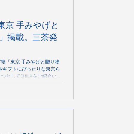
K STORE』や『CARROT
タートした『DRIVING
“この街だからこそできる体
東京 手みやげと
カフェは、ただスイーツを食べ
気感、街の魅力ごと楽しんで
」掲載。三茶発
ます。 これからも三軒茶屋
、長く愛されるお店を目指し
を作り続けていきます。 ぜ
籍「東京 手みやげと贈り物
やギフトにぴったりな東京ら
つとしてCHILKをご紹介いた
012年に三軒茶屋で生まれた、3
ーキ。北海道十勝産クリーム
のレア、ヨーグルトのやさし
作りサワークリームの酸味が
つの瓶で、3つの味わいが楽し
にはもちろん、自分へのご褒
列店、 WEBショップ でも
HILKをお楽しみください！