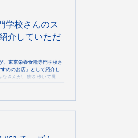
厚チーズ。 注文後に絞るフ
クとまったりが重なる瞬間
門学校さんのス
 東急沿線の手土産に、少し
NG CREAMでお待ちしていま
紹介していただ
ALUS（サルース） 「もらっ
6/01/25掲載
sangen-jaya/article/arti-
RS4H/ DRIVING CREAM（
REが、東京栄養食糧専門学校さ
すすめのお店」として紹介し
みなさんが、街を歩いて見つ
らえたこと。本当にうれし
。 PARK STOREは、三軒
大橋駅からは徒歩18分ほど。
りも含めて楽しんでほしいお
ッフワッなまんまるドーナツ
ーム。甘すぎず、毎日でも食
々丁寧に作っています。 お
きな噴水や広い芝生があっ