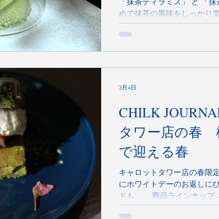
「抹茶ティラミス」 と 「
めで抹茶の風味をしっかり楽
は4月いっぱいまでの予定で
試しください！ SUN LIVES
3月4日
CHILK JOURNAL#53
タワー店の春 
で迎える春
キャロットタワー店の春限定
にホワイトデーのお返しに
ドも、、 商品ラインナップ