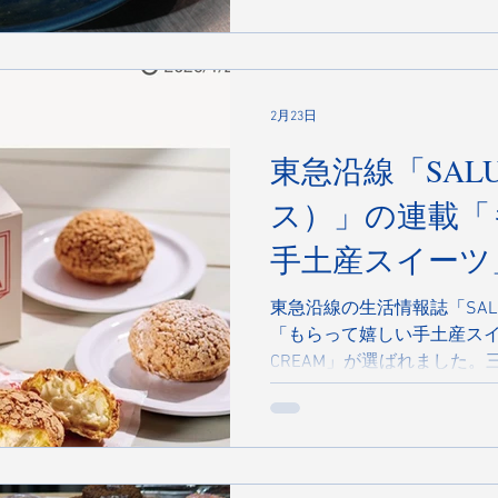
2月23日
東急沿線「SAL
ス）」の連載「
手土産スイーツ」
CREAMが選ば
東急沿線の生活情報誌「SA
「もらって嬉しい手土産スイー
CREAM」が選ばれました。
てきたcafe The SUN LI
ム専門店です。 コンセプト
る」。 底をパイで包みナッ
「ザク」と、軽やかな「パ
豊かなカスタードか、北海