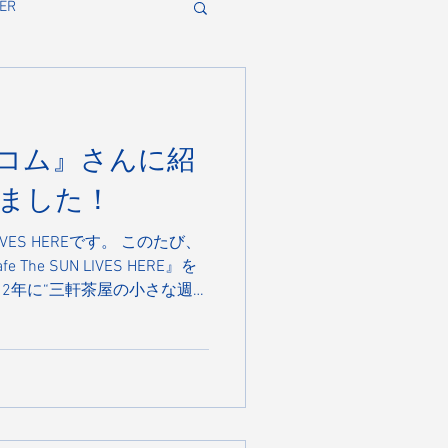
ER
コム』さんに紹
ました！
LIVES HEREです。 このたび、
he SUN LIVES HERE』を
12年に“三軒茶屋の小さな週末
私たちですが、たくさんのお
板商品の三層チーズケーキ
間20万個をお届けできるまでに
ILK誕生の背景や、「三軒茶屋
という想い、そして店舗づく
しく取り上げていただいてい