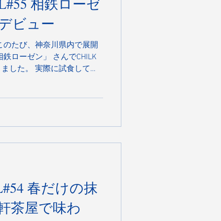
 相鉄ローゼ
Kデビュー
com/product/24807.html
このたび、神奈川県内で展開
鉄ローゼン」 さんでCHILK
ました。 実際に試食しても
り切れ。 本当にありがたい
のいろんな場所でCHILKに出
たいと思います。
春だけの抹
軒茶屋で味わ