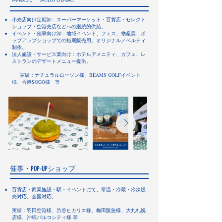
小売店向け定期卸：スーパーマーケット・百貨店・セレクト
ショップ・空港売店などへの継続的供給。
イベント・催事向け卸：地域イベント、フェス、物産展、ポ
ップアップショップでの短期販売用。オリジナルノベルティ
制作。
法人施設・サービス業向け：ホテルアメニティ、カフェ、レ
ストランのデザートメニュー提供。
​ 実績：ナチュラルローソン様、BEAMS GOLFイベント
様、香港SOGO様 等
催事・POP-UPショップ
百貨店・商業施設・駅・イベントにて、常温・冷蔵・冷凍販
売対応。全国対応。​
実績：羽田空港様、渋谷ヒカリエ様、梅田阪急様、大丸札幌
店様、沖縄パルコシティ様 等