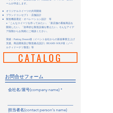
ームが伴走します。
オリジナルスイーツの共同開発
ブランドコンセプト・店舗設計
製造機器選定・オペレーション設計 等
※「こんなスイーツを作ってみたい」「新店舗の看板商品を
開発したい」「効率的な製造設備を整えたい」そんなアイデ
ア段階からお気軽にご相談ください。
実績：Parking Donuts様（イベント会社からの新規事業立上げ
支援。商品開発及び製造拠点設計）BEAMS GOLF様（ノベ
ルティドーナツ製造）等
CATALOG
​お問合せフォーム
会社名/屋号(company name)
担当者名(contact person's name)