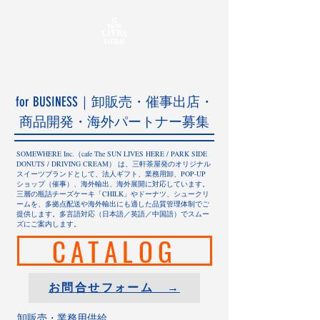
for BUSINESS｜卸販売・催事出店・
商品開発・海外パートナー募集
SOMEWHERE Inc.（cafe The SUN LIVES HERE / PARK SIDE
DONUTS / DRIVING CREAM） は、三軒茶屋発のオリジナル
スイーツブランドとして、法人ギフト、業務用卸、POP-UP
ショップ（催事）、海外輸出、海外展開に対応しています。
三層の瓶詰チーズケーキ「CHILK」やドーナツ、シュークリ
ームを、多拠点配送や海外輸出にも適した品質管理体制でご
提供します。多言語対応（日本語／英語／中国語）でスムー
ズにご案内します。
CATALOG
お問合せフォーム →
卸販売・業務用供給