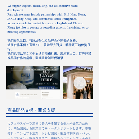
We support exports, franchising, and collaborative brand
development.
Past achievements include partnerships with: K11 Hong Kong,
SOGO Hong Kong, and Mitsukoshi Isetan Philippines.
We are also able to conduct business in English and Chinese.
Please feel free to contact us regarding exports, franchising, or co-
branding opportunities.
我們提供出口、特許經營以及品牌合作開發的服務。
過往合作案例：香港K11、香港崇光百貨、菲律賓三越伊勢丹
等。
我們也能以英文和中文進行商務往來。若您有出口、特許經營
或品牌合作的需求，歡迎隨時與我們聯繫。​
​商品開発支援・開業支援
カフェやスイーツ業界に参入を希望する個人や企業のため
に、商品開発から開業までをトータルサポートします。市場
分析・コンセプト立案・レシピ開発・製造体制構築・パッケ
ージデザイン・販促企画まで、実績あるパティシエ・企画チ