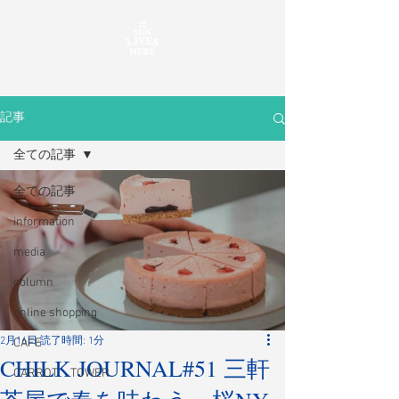
記事
全ての記事
全ての記事
information
media
column
online shopping
2月16日
読了時間: 1分
CAFE
CHILK JOURNAL#51 三軒
CARROT TOWER