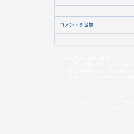
コメントを追加…
『飲食店ドットコム』さんに
紹介していただきました！
■ 企業のお客様 お問合せ
《催事・買取・輸出・取材・撮影
内容を確認のうえ、各担当者より
お問合せ先：
k.naomi.cafesunlh@
Corporate Customers Inquiry
Events, Purchases, Exports, Media 
After reviewing your inquiry, the 
Contact: k.naomi.cafesunlh@gmail
お問合せはこちら→