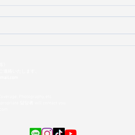
朝日新聞出版「東京 手みやげ
東急
と贈り物カタログ」掲載。三
ス）
茶発CHILKの魅力
い手
■現場差入れ・大型発注・複
等》
Customers for on-site producti
DRI
ご連絡いたします。
orders, and multi-location deli
した
gmail.com
大型発注サポート→
Coverage, Photography, etc.
appropriate 담당者 will contact you.
.com