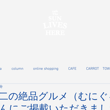
ORE
MENU
POP-UP
Corporate GIFT
RE
a
column
online shopping
CAFE
CARROT TOW
1分
二の絶品グルメ（むにぐ
んにご掲載いただきまし