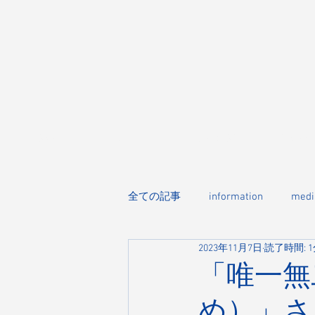
HOME
CHILK
WEB SHOP
BRAND&ST
全ての記事
information
medi
2023年11月7日
読了時間: 
「唯一無
め）」さ