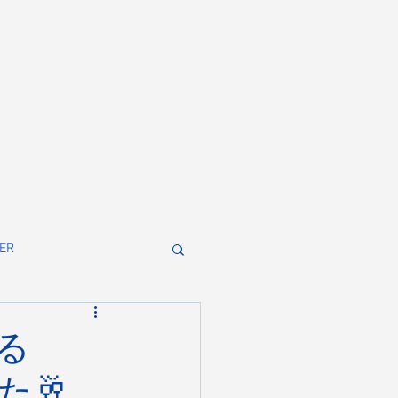
CRUIT(採用)
for BUSINESS
ABOUT
NEWS
ER
る
た🥂