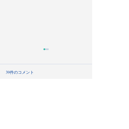
39件のコメント
朝日新聞出版「東京 手み
CHILK JOURNAL#
コメントを追加…
やげと贈り物カタログ」
ローゼンさんでC
掲載。三茶発CHILKの魅
ビュー
最新順
力
robert50powell.9.5.8.4+abc123
3時間前