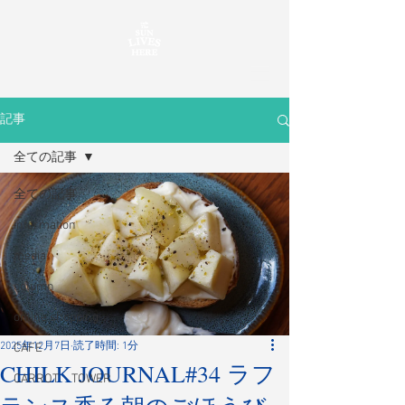
記事
全ての記事
全ての記事
information
media
column
online shopping
2025年12月7日
読了時間: 1分
CAFE
CHILK JOURNAL#34 ラフ
CARROT TOWER