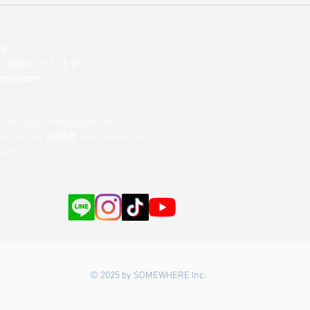
朝日新聞出版「東京 手みやげ
CHIL
と贈り物カタログ」掲載。三
ーゼ
茶発CHILKの魅力
■現場差入れ・大型発注・複
等》
Customers for on-site producti
ご連絡いたします。
orders, and multi-location deli
gmail.com
大型発注サポート→
Coverage, Photography, etc.
appropriate 담당者 will contact you.
.com
© 2025 by SOMEWHERE Inc.
Back to Top