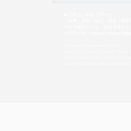
『飲食店ドットコム』さんに
紹介していただきました！
■ 企業のお客様 お問合せ
《催事・買取・輸出・取材・撮影
内容を確認のうえ、各担当者より
お問合せ先：
k.naomi.cafesunlh@
Corporate Customers Inquiry
Events, Purchases, Exports, Media 
After reviewing your inquiry, the 
Contact: k.naomi.cafesunlh@gmail
お問合せはこちら→