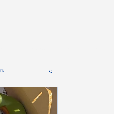
CRUIT(採用)
for BUSINESS
ABOUT
NEWS
ER