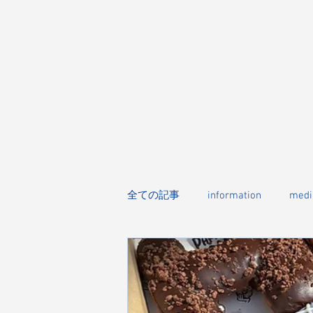
HOME
CHILK
WEB SHOP
BRAND&ST
全ての記事
information
medi