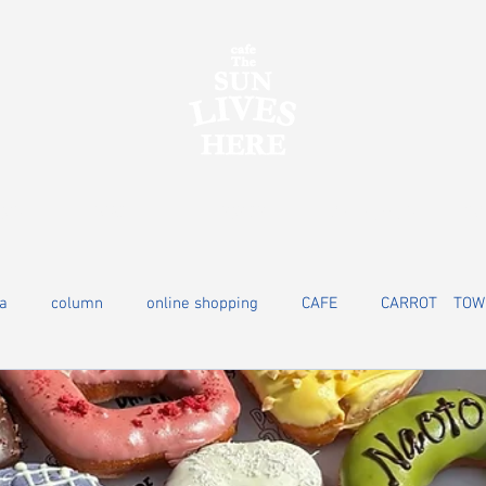
ORE
MENU
POP-UP
Corporate GIFT
RE
a
column
online shopping
CAFE
CARROT TOW