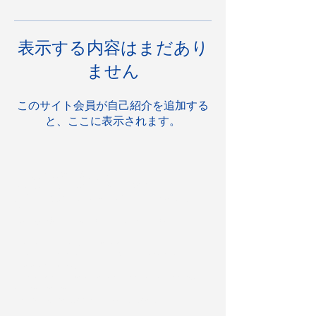
表示する内容はまだあり
ません
このサイト会員が自己紹介を追加する
と、ここに表示されます。
■ 企業のお客様 お問合せ
《催事・買取・輸出・取材・撮影等》
内容を確認のうえ、各担当者よりご連絡いたしま
す。
お問合せ先：
k.naomi.cafesunlh@gmail.com
Corporate Customers Inquiry
Events, Purchases, Exports, Media Coverage,
Photography, etc.
After reviewing your inquiry, the appropriate 담당者
will contact you.
Contact: k.naomi.cafesunlh@gmail.com