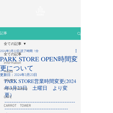
記事
全ての記事
2024年3月22日
読了時間: 1分
全ての記事
PARK STORE OPEN時間変
information
更について
media
更新日：
2024年3月23日
PARK STORE営業時間変更(2024
column
年3月23日　土曜日　より変
online shopping
更）
CAFE
----------------------------------------
CARROT TOWER
------------------------------------