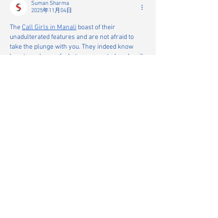
が選ばれました
Suman Sharma
2025年11月04日
The 
Call Girls in Manali
 boast of their 
unadulterated features and are not afraid to 
take the plunge with you. They indeed know 
how to make you feel at ease, wanted, and as if 
nothing worries you in the world. Be it a warm 
cup of coffee, a drive to a beautiful location, or 
an intimate night under the stars, do it with her.
編集済み
いいね！
返信
■ 企業のお客様 お問合せ
《催事・買取・輸出・取材・撮影等》
内容を確認のうえ、各担当者よりご連絡いたしま
す。
お問合せ先：
k.naomi.cafesunlh@gmail.com
Corporate Customers Inquiry
Events, Purchases, Exports, Media Coverage,
Photography, etc.