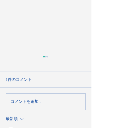
1件のコメント
朝日新聞出版「東京 手み
東急沿線「SAL
コメントを追加…
やげと贈り物カタログ」
ース）」の連載
掲載。三茶発CHILKの魅
て嬉しい手土産
最新順
力
ツ」にDRIVING