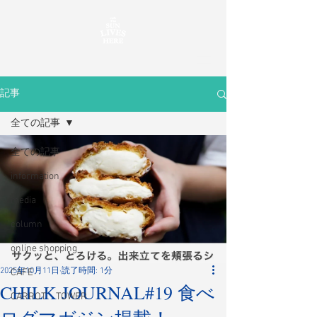
記事
全ての記事
全ての記事
information
media
column
online shopping
2025年10月11日
読了時間: 1分
CAFE
CHILK JOURNAL#19 食べ
CARROT TOWER