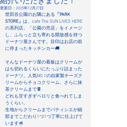
紹介いただきました！
更新日：
2025年12月27日
世田谷公園のお隣にある
「PARK 
STORE」
は、cafe The SUN LIVES HERE
の系列店。「公園の売店」をイメージ
し、ふらっと立ち寄れる開放感を持つ
ドーナツ屋さんです。目印はお店の前
に停まったキッチンカー🚚
そんなドーナツ屋の看板はクリームが
はち切れるくらいにたっぷり詰まった
ドーナツ。人気NO.1の自家製チーズク
リームからチョコクリーム、さらに抹
茶クリームまで🍫
どれも甘すぎずペロリと食べれてしま
うくらい。
生地からクリームまでパティシエが細
部までこだわり1つ1つ丁寧に仕上げて
います🥣