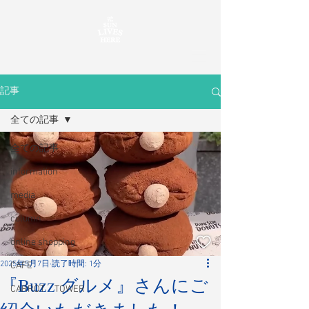
記事
全ての記事
全ての記事
information
media
column
online shopping
2025年5月7日
読了時間: 1分
CAFE
『Buzz グルメ』さんにご
CARROT TOWER