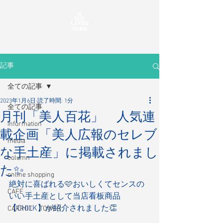
記事
全ての記事
2023年1月6日
読了時間: 1分
全ての記事
月刊「美人百花」 人気連
information
載企画「美人広報のセレブ
media
な手土産」に掲載されまし
column
た✨
online shopping
絶対に喜ばれる🩷おいしくてセンスの
CAFE
いい手土産として当店看板商品
【CHILK】が紹介されました👏
CARROT TOWER