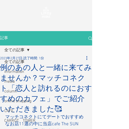
記事
全ての記事
2023年2月27日
読了時間: 1分
全ての記事
例のあの人と一緒に来てみ
information
ませんか？マッチコネク
media
ト「恋人と訪れるのにおす
column
すめのカフェ」でご紹介
online shopping
いただきました🥰
CAFE
マッチコネクトにてデートでおすすめ
CARROT TOWER
なお店11選の中に当店cafe The SUN 