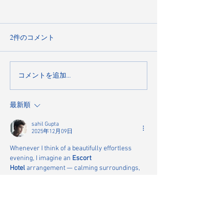
2件のコメント
朝日新聞出版「東京 手み
東急沿線「SAL
コメントを追加…
やげと贈り物カタログ」
ース）」の連載
掲載。三茶発CHILKの魅
て嬉しい手土産
最新順
力
ツ」にDRIVING
が選ばれました
sahil Gupta
2025年12月09日
Whenever I think of a beautifully effortless 
evening, I imagine an 
Escort 
Hotel
 arrangement — calming surroundings, 
pleasant company, and a subtle romantic vibe 
that feels just right.
Escorts in Crowne Plaza Hotel
Call Girls Service in Crowne Plaza Hotel