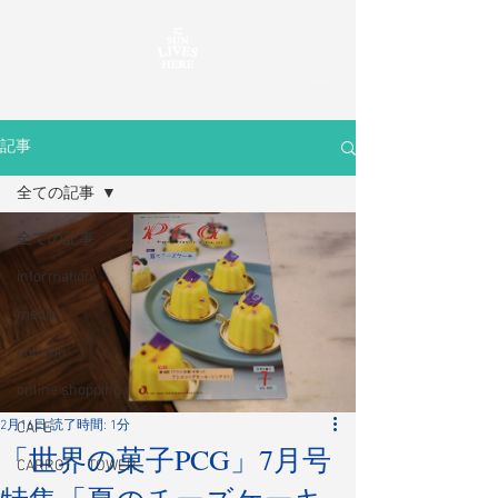
記事
全ての記事
全ての記事
information
media
column
online shopping
2月16日
読了時間: 1分
CAFE
「世界の菓子PCG」7月号
CARROT TOWER