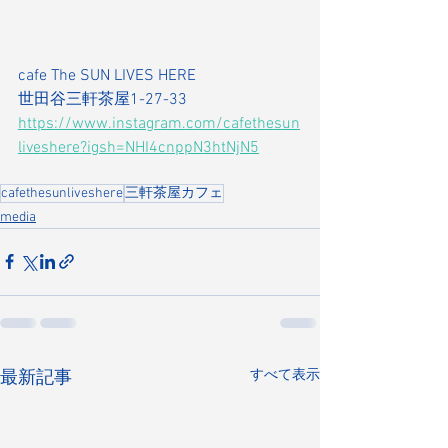
cafe The SUN LIVES HERE
世田谷三軒茶屋1-27-33
https://www.instagram.com/cafethesun
liveshere?igsh=NHI4cnppN3htNjN5
cafethesunliveshere
三軒茶屋カフェ
media
すべて表示
最新記事