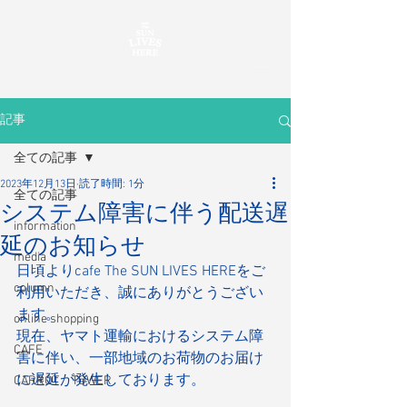
記事
全ての記事
2023年12月13日
読了時間: 1分
全ての記事
システム障害に伴う配送遅
information
延のお知らせ
media
日頃よりcafe The SUN LIVES HEREをご
column
利用いただき、誠にありがとうござい
ます。
online shopping
現在、ヤマト運輸におけるシステム障
CAFE
害に伴い、一部地域のお荷物のお届け
に遅延が発生しております。
CARROT TOWER