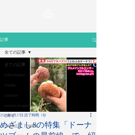
記事
全ての記事
全ての記事
information
media
column
online shopping
2025年2月27日
読了時間: 1分
CAFE
めざまし8の特集「ドーナ
CARROT TOWER