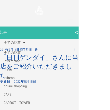
記事
全ての記事
2019年3月11日
読了時間: 1分
全ての記事
「日刊ゲンダイ」さんに当
information
店をご紹介いただきまし
media
た
column
更新日：
2022年5月15日
online shopping
CAFE
CARROT TOWER